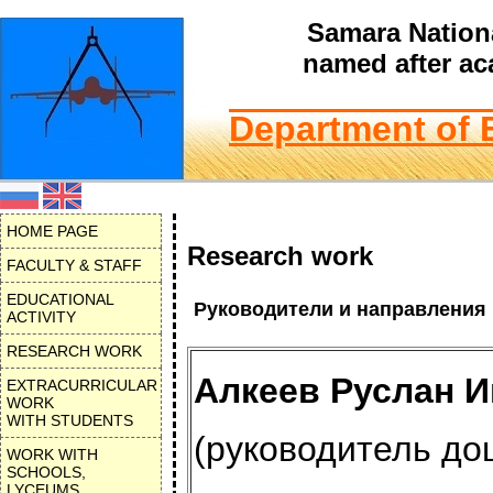
Samara Nationa
named after ac
Department of 
HOME PAGE
Research work
FACULTY & STAFF
EDUCATIONAL
Руководители и направления
ACTIVITY
RESEARCH WORK
Алкеев Руслан И
EXTRACURRICULAR
WORK
WITH STUDENTS
(руководитель доц.
WORK WITH
SCHOOLS,
LYCEUMS,